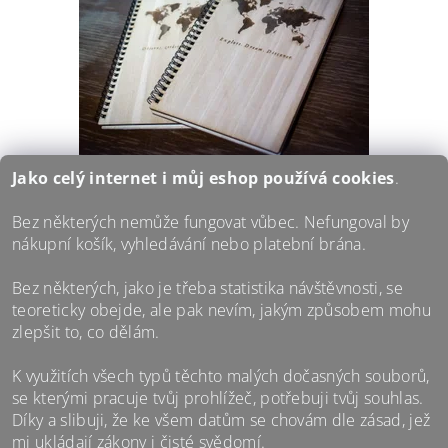
Jako celý internet i můj eshop používá
cookies
.
DŘEVĚNÝ ZÁPISNÍK S
Bez některých nemůže fungovat vůbec. Nefungoval by
GRAVÍROVANOU MAPOU SVĚTA
nákupní košík, vyhledávání nebo platební brána.
Stylový zápisník formátu A5 v dřevěných deskách s
Bez některých, jako je třeba statistika návštěvnosti, se
vygravírovaným cestovatelským motivem a heslem v
českém nebo anglickém znění.
teoreticky obejde, ale pak nevím, jakým způsobem mohu
zlepšit to, co dělám.
440 Kč
/ ks
DETAIL
K využitích všech typů těchto malých dočasných souborů,
se kterými pracuje tvůj prohlížeč, potřebuji tvůj souhlas.
Díky a slibuji, že ke všem datům se chovám dle zásad, jež
mi ukládají zákony i čisté svědomí.