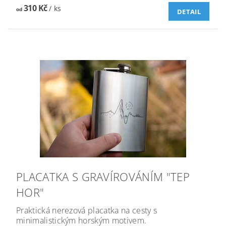
310 Kč
/ ks
od
DETAIL
PLACATKA S GRAVÍROVÁNÍM "TEP
HOR"
Praktická nerezová placatka na cesty s
minimalistickým horským motivem.