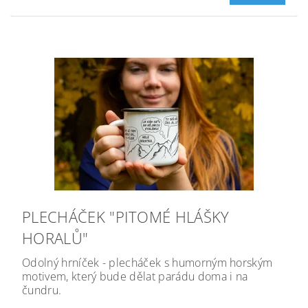
PLECHÁČEK "PITOMÉ HLÁŠKY
HORALŮ"
Odolný hrníček - plecháček s humorným horským
motivem, který bude dělat parádu doma i na
čundru.