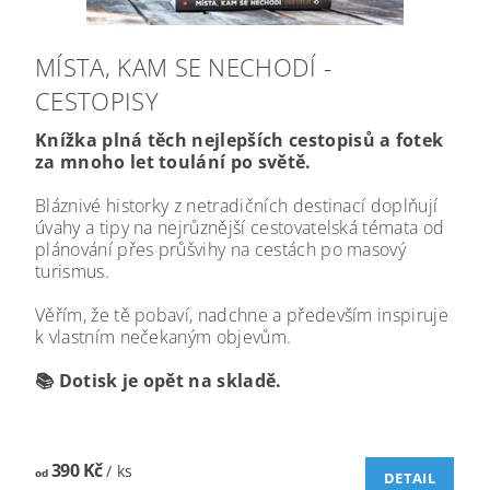
MÍSTA, KAM SE NECHODÍ -
CESTOPISY
Knížka plná těch nejlepších cestopisů a fotek
za mnoho let toulání po světě.
Bláznivé historky z netradičních destinací doplňují
úvahy a tipy na nejrůznější cestovatelská témata od
plánování přes průšvihy na cestách po masový
turismus.
Věřím, že tě pobaví, nadchne a především inspiruje
k vlastním nečekaným objevům.
📚 Dotisk je opět na skladě.
390 Kč
/ ks
od
DETAIL