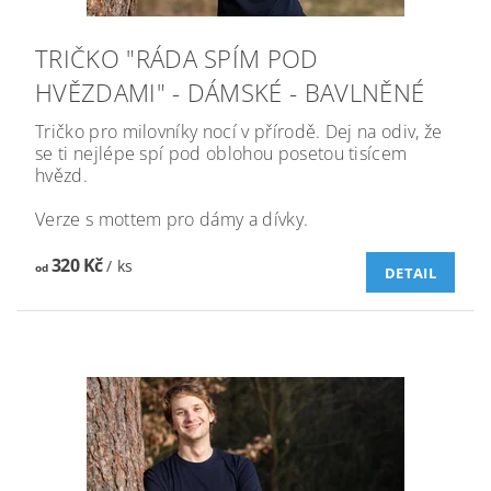
TRIČKO "RÁDA SPÍM POD
HVĚZDAMI" - DÁMSKÉ - BAVLNĚNÉ
Tričko pro milovníky nocí v přírodě. Dej na odiv, že
se ti nejlépe spí pod oblohou posetou tisícem
hvězd.
Verze s mottem pro dámy a dívky.
320 Kč
/ ks
od
DETAIL