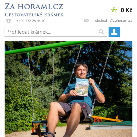
0 Kč
obchodni@zahorami.cz
+420 732 25 44 01