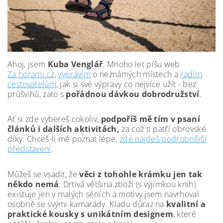
Ahoj, jsem
Kuba Venglář
. Mnoho let píšu web
Za horami.cz
,
vyprávím
o neznámých místech a
radím
cestovatelům
, jak si své výpravy co nejvíce užít - bez
průšvihů, zato s
pořádnou dávkou dobrodružství
.
Ať si zde vybereš cokoliv,
podpoříš mě tím v psaní
článků i dalších aktivitách,
za což ti patří obrovské
díky. Chceš-li mě poznat lépe,
zde najdeš podrobnější
představení
.
Můžeš se vsadit, že
věci z tohohle krámku jen tak
někdo nemá
. Drtivá většina zboží (s výjimkou knih)
existuje jen v malých sériích a motivy jsem navrhoval
osobně se svými kamarády. Kladu důraz na
kvalitní a
praktické kousky s unikátním designem
, které