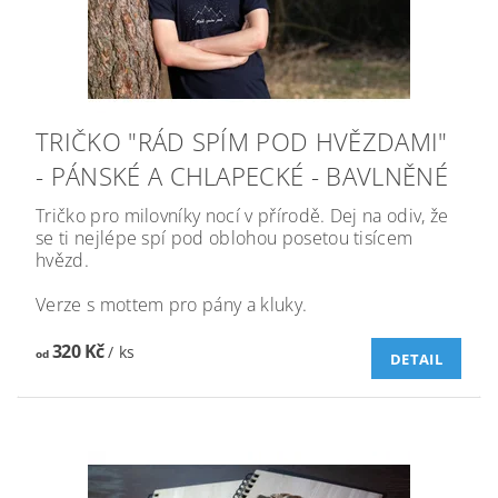
TRIČKO "RÁD SPÍM POD HVĚZDAMI"
- PÁNSKÉ A CHLAPECKÉ - BAVLNĚNÉ
Tričko pro milovníky nocí v přírodě. Dej na odiv, že
se ti nejlépe spí pod oblohou posetou tisícem
hvězd.
Verze s mottem pro pány a kluky.
320 Kč
/ ks
od
DETAIL