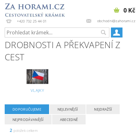
0 Kč
obchodni@zahorami.cz
+420 732 25 44 01
DROBNOSTI A PŘEKVAPENÍ Z
CEST
VLAJKY
DOPORUČUJEME
NEJLEVNĚJŠÍ
NEJDRAŽŠÍ
NEJPRODÁVANĚJŠÍ
ABECEDNĚ
2
položek celkem