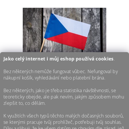
Jako celý internet i můj eshop používá
cookies
.
Bez některých nemůže fungovat vůbec. Nefungoval by
ČESKÁ VLAJKA 12 X 18 CM
nákupní košík, vyhledávání nebo platební brána.
Ukaž na cestách, odkud pocházíš. Vlaječka ČR o
Bez některých, jako je třeba statistika návštěvnosti, se
rozměrech 12 x 18 cm. Součástí balení je krátká
dřevěná tyčka, kterou můžeš a nemusíš využít.
teoreticky obejde, ale pak nevím, jakým způsobem mohu
zlepšit to, co dělám.
119 Kč
/ ks
K využitích všech typů těchto malých dočasných souborů,
se kterými pracuje tvůj prohlížeč, potřebuji tvůj souhlas.
Díky a slibuji, že ke všem datům se chovám dle zásad, jež