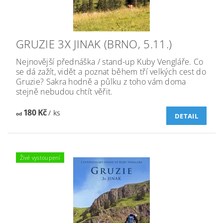
GRUZIE 3X JINAK (BRNO, 5.11.)
Nejnovější přednáška / stand-up Kuby Vengláře. Co
se dá zažít, vidět a poznat během tří velkých cest do
Gruzie? Sakra hodně a půlku z toho vám doma
stejně nebudou chtít věřit.
180 Kč
/ ks
od
DETAIL
Živé vystoupení