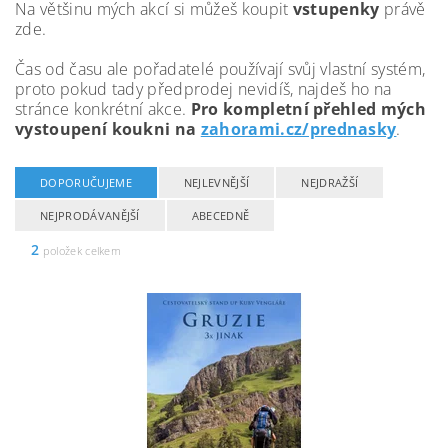
Na většinu mých akcí si můžeš koupit
vstupenky
právě
zde.
Čas od času ale pořadatelé používají svůj vlastní systém,
proto pokud tady předprodej nevidíš, najdeš ho na
stránce konkrétní akce.
Pro kompletní přehled mých
vystoupení koukni na
zahorami.cz/prednasky
.
DOPORUČUJEME
NEJLEVNĚJŠÍ
NEJDRAŽŠÍ
NEJPRODÁVANĚJŠÍ
ABECEDNĚ
2
položek celkem