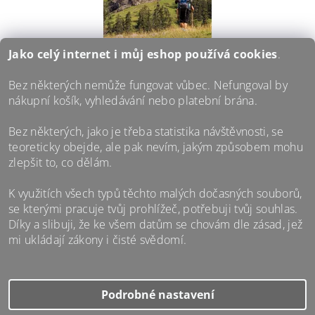
Jako celý internet i můj eshop používá
cookies
.
GRUZIE 3X JINAK (LIBEREC, 18.11.)
Bez některých nemůže fungovat vůbec. Nefungoval by
nákupní košík, vyhledávání nebo platební brána.
Nejnovější přednáška / stand-up Kuby Vengláře. Co
se dá zažít, vidět a poznat během tří velkých cest do
Bez některých, jako je třeba statistika návštěvnosti, se
Gruzie? Sakra hodně a půlku z toho vám doma
stejně nebudou chtít věřit.
teoreticky obejde, ale pak nevím, jakým způsobem mohu
zlepšit to, co dělám.
170 Kč
/ ks
od
DETAIL
K využitích všech typů těchto malých dočasných souborů,
se kterými pracuje tvůj prohlížeč, potřebuji tvůj souhlas.
Díky a slibuji, že ke všem datům se chovám dle zásad, jež
mi ukládají zákony i čisté svědomí.
Zpátky na web Za horami.cz
|
Cookies a ochrana osobních údajů
|
Obchodní podmínky
|
Kontakt
nastavení
2026 ©
Cestovatelský obchod Za horami.cz
, všechna práva vyhrazena