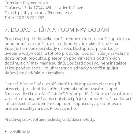
ComGate Payments, a.s.
Gočárova třída 1754 / 48b, Hradec Králové
E-mail: platby-podpora@comgate.cz
Tel: +420 228 224 267
7. DODACÍ LHŮTA A PODMÍNKY DODÁNÍ
Prodávající splní dodávku zboží předáním tohoto zboží kupujícímu,
nebo předáním zboží prvnímu dopravci, tím také přechází na
Kupujícího nebezpečí škody na věci. Dostupnost produktu je
uvedena vždy v detailu tohoto produktu. Dodací lhůta je závislá na
dostupnosti produktu, platebních podmínkách a podmínkách
dodání, a činí maximálně 90 dnů. Součástí dodávky není instalace
zakoupeného zboží. Po uhrazení objednávky obdrží Kupující
daňový doklad/fakturu emailem.
Dodací lhůta začíná u zboží, které bude Kupujícím placeno při
převzetí, tj. na dobírku, běžet dnem platného uzavření kupní
Smlouvy dle článku IV. těchto VOP. V případě, že Kupující zvolil jinou
variantu úhrady než zaplacení zboží při jeho převzetí, začíná dodací
lhůta běžet až od úplného zaplacení kupní ceny, tj. od připsání
příslušné částky na účet Prodávajícího.
Prodávající akceptuje následující dodací metody:
Zásilkovna