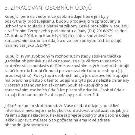
3. ZPRACOVÁNÍ OSOBNÍCH ÚDAJŮ
Kupující bere na vědomí, že osobní údaje, které jím byly
poskytnuty prodávajícímu, budou prodávajícím zpracovány a
uchovány v souladu s platnými zákony České republiky, v souladu
s Nařízením Evropského parlamentu a Rady (EU) 2016/679 ze dne
27. dubna 2016, o ochraně fyzických osob v souvislosti se
zpracováním osobních údajů a o volném pohybu těchto údajů
(známo též jako „GDPR“).
Kupující svým svobodným rozhodnutím (tedy stiskem tlačítka
„Odeslat objednávku“) dává najevo, že si je vědom uvedených
skutečností a souhlasí s dalším zpracováním svých osobních údajů
za účelem obchodní činnosti provozovatele tohoto e-shopu (tj.
prodávajícího). Poskytnutí osobních údajů je dobrovolné, kupující
má právo na přístup k těmto údajům a tyto jsou náležitě chráněny
v rozsahu stanoveném zákonem. Souhlas kupujícího se
zpracováním osobních údajů lze písemně odvolat. Osobní údaje
kupujícího budou plně zabezpečeny proti zneužití.
Jelikož rozumím skutečnosti, že Vaše osobní údaje jsou citlivé
informace, neváhejte mě kdykoli kontaktovat a dotázat se, jak je s
Vašimi údaji nakládáno. Pakliže si přejete poskytnuté osobní údaje
jakkoli upravit, můžete o to požádat na emailové adrese
obchodni@zahorami.cz.