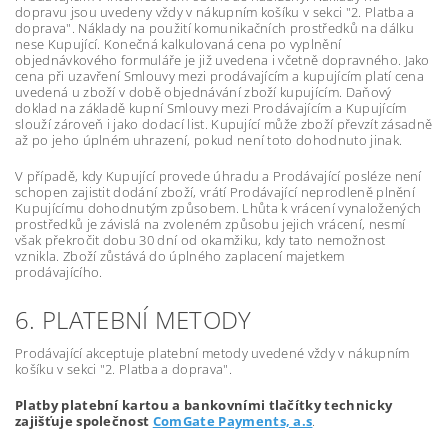
dopravu jsou uvedeny vždy v nákupním košíku v sekci "2. Platba a
doprava". Náklady na použití komunikačních prostředků na dálku
nese Kupující. Konečná kalkulovaná cena po vyplnění
objednávkového formuláře je již uvedena i včetně dopravného. Jako
cena při uzavření Smlouvy mezi prodávajícím a kupujícím platí cena
uvedená u zboží v době objednávání zboží kupujícím. Daňový
doklad na základě kupní Smlouvy mezi Prodávajícím a Kupujícím
slouží zároveň i jako dodací list. Kupující může zboží převzít zásadně
až po jeho úplném uhrazení, pokud není toto dohodnuto jinak.
V případě, kdy Kupující provede úhradu a Prodávající posléze není
schopen zajistit dodání zboží, vrátí Prodávající neprodleně plnění
Kupujícímu dohodnutým způsobem. Lhůta k vrácení vynaložených
prostředků je závislá na zvoleném způsobu jejich vrácení, nesmí
však překročit dobu 30 dní od okamžiku, kdy tato nemožnost
vznikla. Zboží zůstává do úplného zaplacení majetkem
prodávajícího.
6. PLATEBNÍ METODY
Prodávající akceptuje platební metody uvedené vždy v nákupním
košíku v sekci "2. Platba a doprava".
Platby platební kartou a bankovními tlačítky technicky
zajišťuje společnost
ComGate Payments, a.s
.