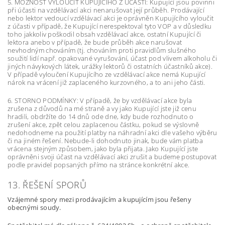
5. MOŽNOST VYLOUČIT KUPUJÍCÍHO Z ÚČASTI: Kupující jsou povinni
při účasti na vzdělávací akci nenarušovat její průběh. Prodávající
nebo lektor vedoucí vzdělávací akci je oprávněn Kupujícího vyloučit
z účasti v případě, že Kupující nerespektoval tyto VOP a v důsledku
toho jakkoliv poškodil obsah vzdělávací akce, ostatní Kupující či
lektora anebo v případě, že bude průběh akce narušovat
nevhodným chováním (tj. chováním proti pravidlům slušného
soužití lidí např. opakované vyrušování, účast pod vlivem alkoholu či
jiných návykových látek, urážky lektorů či ostatních účastníků akce).
V případě vyloučení Kupujícího ze vzdělávací akce nemá Kupující
nárok na vrácení již zaplaceného kurzovného, a to ani jeho části.
6. STORNO PODMÍNKY: V případě, že by vzdělávací akce byla
zrušena z důvodů na mé straně a vy jako Kupující jste již cenu
hradili, obdržíte do 14 dnů ode dne, kdy bude rozhodnuto o
zrušení akce, zpět celou zaplacenou částku, pokud se výslovně
nedohodneme na použití platby na náhradní akci dle vašeho výběru
či na jiném řešení. Nebude-li dohodnuto jinak, bude vám platba
vrácena stejným způsobem, jako byla přijata. Jako Kupující jste
oprávněni svoji účast na vzdělávací akci zrušit a budeme postupovat
podle pravidel popsaných přímo na stránce konkrétní akce.
13. ŘEŠENÍ SPORŮ
Vzájemné spory mezi prodávajícím a kupujícím jsou řešeny
obecnými soudy.