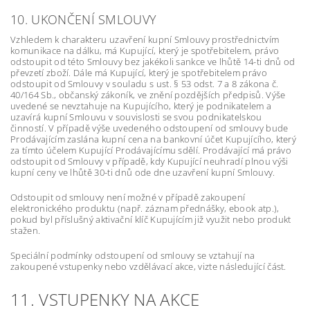
10. UKONČENÍ SMLOUVY
Vzhledem k charakteru uzavření kupní Smlouvy prostřednictvím
komunikace na dálku, má Kupující, který je spotřebitelem, právo
odstoupit od této Smlouvy bez jakékoli sankce ve lhůtě 14-ti dnů od
převzetí zboží. Dále má Kupující, který je spotřebitelem právo
odstoupit od Smlouvy v souladu s ust. § 53 odst. 7 a 8 zákona č.
40/164 Sb., občanský zákoník, ve znění pozdějších předpisů. Výše
uvedené se nevztahuje na Kupujícího, který je podnikatelem a
uzavírá kupní Smlouvu v souvislosti se svou podnikatelskou
činností. V případě výše uvedeného odstoupení od smlouvy bude
Prodávajícím zaslána kupní cena na bankovní účet Kupujícího, který
za tímto účelem Kupující Prodávajícímu sdělí. Prodávající má právo
odstoupit od Smlouvy v případě, kdy Kupující neuhradí plnou výši
kupní ceny ve lhůtě 30-ti dnů ode dne uzavření kupní Smlouvy.
Odstoupit od smlouvy není možné v případě zakoupení
elektronického produktu (např. záznam přednášky, ebook atp.),
pokud byl příslušný aktivační klíč Kupujícím již využit nebo produkt
stažen.
Speciální podmínky odstoupení od smlouvy se vztahují na
zakoupené vstupenky nebo vzdělávací akce, vizte následující část.
11. VSTUPENKY NA AKCE