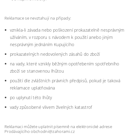
Reklamace se nevztahují na případy:
vznikla-li závada nebo poškození prokazatelně nesprávným
užíváním, v rozporu s návodem k použití anebo jiným
nesprávným jednáním Kupujícího
prokazatelných nedovolených zásahů do zboží
na vady, které vznikly běžným opotřebením spotřebního
zboží se stanovenou lhůtou
použití dle zvláštních právních předpisů, pokud je taková
reklamace uplatňována
po uplynutí této lhůty
vady způsobené vlivem živelných katastrof
Reklamaci můžete uplatnit písemně na elektronické adrese
Prodávajícího obchodni@zahorami.cz