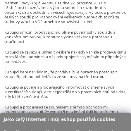
Nařízení Rady (ES) č. 44/2001 ze dne 22. prosince 2000, o
příslušnosti a uznávání a výkonu soudních rozhodnutí v
občanských a obchodních věcech, sjednávající výlučnou pravomoc
českých soudů pro rozhodování veškerých budoucích sporů ze
smlouvy a/nebo VOP a/nebo v souvislosti s nimi.
Kupující umožní prodávajícímu plnění povinností v souladu s
konkrétní smlouvou, k tomuto vyvine veškerou potřebnou
součinnost.
Kupující se zavazuje uhradit veškeré náklady vzniklé prodávajícímu
rozesíláním upomínek a náklady spojené s vymáháním případných
pohledávek.
Kupující bere na vědomí, že prodávající je oprávněn postoupit
svou případnou pohledávku ze smlouvy na třetí osobu.
Kupující je povinen prodávajícího informovat o změně svých
identifikačních údajů, a to nejpozději do 5 pracovních dnů ode dne,
kdy k této změně došlo.
Kupující a prodávající se souhlasem s těmito obchodními
podmínkami zavazují, že vynaloží maximální úsilí ke smírnému
řešení případných sporů vzešlých ze smlouvy či v souvislosti s
Jako celý internet i můj eshop používá
cookies
.
těmito obchodními podmínkami.