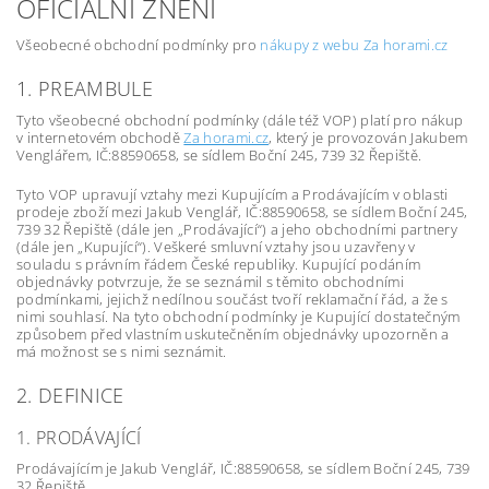
OFICIÁLNÍ ZNĚNÍ
Všeobecné obchodní podmínky pro
nákupy z webu Za horami.cz
1. PREAMBULE
Tyto všeobecné obchodní podmínky (dále též VOP) platí pro nákup
v internetovém obchodě
Za horami.cz
, který je provozován Jakubem
Venglářem, IČ:88590658, se sídlem Boční 245, 739 32 Řepiště.
Tyto VOP upravují vztahy mezi Kupujícím a Prodávajícím v oblasti
prodeje zboží mezi Jakub Venglář, IČ:88590658, se sídlem Boční 245,
739 32 Řepiště (dále jen „Prodávající“) a jeho obchodními partnery
(dále jen „Kupující“). Veškeré smluvní vztahy jsou uzavřeny v
souladu s právním řádem České republiky. Kupující podáním
objednávky potvrzuje, že se seznámil s těmito obchodními
podmínkami, jejichž nedílnou součást tvoří reklamační řád, a že s
nimi souhlasí. Na tyto obchodní podmínky je Kupující dostatečným
způsobem před vlastním uskutečněním objednávky upozorněn a
má možnost se s nimi seznámit.
2. DEFINICE
1. PRODÁVAJÍCÍ
Prodávajícím je Jakub Venglář, IČ:88590658, se sídlem Boční 245, 739
32 Řepiště.