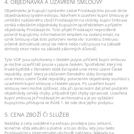
4. OBJEDNÁVKA A UZAVŘENÍ SMLOUVY
Objednávku je Kupující oprávněn zaslat Prodávajícímu pouze skrze
objednávkový systém eshopu. Návrhem k uzavření kupní Smlouvy je
umístění nabízeného zboží Prodávajícím na stránky, kupní Smlouva
vzniká odesláním objednávky Kupujícím spotřebitelem a přijetím
objednávky Prodávajícím. Toto přijetí Prodávající neprodleně
potvrdí Kupujícímu informativním emailem na zadaný email, na
vznik Smlouvy však toto potvrzení nemá vliv. Vzniklou Smlouvu
(včetně dohodnuté ceny) lze měnit nebo rušit pouze na základě
dohody stran nebo na základě zákonných důvodů.
Tyto VOP jsou vyhotoveny v českém jazyce, přičemž kupní smlouvu
je možné uzavřít též pouze v jazyce českém. Spotřebitel, který má
trvalé bydliště v členském státě Evropské unie mimo území České
republiky, popř. který je občanem členského státu Evropské
unie mimo území České republiky, potvrzením objednávky souhlasí s
uzavřením kupní smlouvy v českém jazyce. Po uzavření kupní
smlouvy není možné zjišťovat, zda při zpracování dat před podáním
objednávky vznikly chyby, případně tyto chyby opravovat. Uzavřená
kupní smlouva je Prodávajícím archivována a je po vyžádání
Kupujícímu přístupná ve lhůtě 1. let ode dne jejího podpisu.
5. CENA ZBOŽÍ ČI SLUŽEB
Nabídka a ceny uváděné na eshopu prodejce jsou smluvní,
konečné, vždy aktuální a platné, a to po dobu, kdy jsou takto
Prodávajícím v internetovém obchodě nabízeny. Náklady na