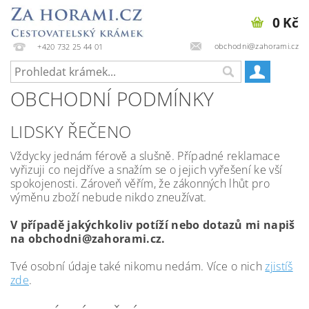
0 Kč
obchodni@zahorami.cz
+420 732 25 44 01
OBCHODNÍ PODMÍNKY
LIDSKY ŘEČENO
Vždycky jednám férově a slušně. Případné reklamace
vyřizuji co nejdříve a snažím se o jejich vyřešení ke vší
spokojenosti. Zároveň věřím, že zákonných lhůt pro
výměnu zboží nebude nikdo zneužívat.
V případě jakýchkoliv potíží nebo dotazů mi napiš
na obchodni@zahorami.cz.
Tvé osobní údaje také nikomu nedám. Více o nich
zjistíš
zde
.