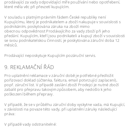
prodávající za vady odpovídající míře používání nebo opotřebení,
které měla věc při převzetí kupujícím.
V souladu s platným právním řádem České republiky není
Kupujícímu, který je podnikatelem a zboží nakupuje v souvislosti s
podnikáním, poskytována záruka na zboží mimo
obecnou odpovědnost Prodávajícího za vady zboží při jeho
předání. Kupujícím, kteří jsou podnikateli a kupují zboží v souvislosti
se svou podnikatelskou činností, je poskytována záruční doba 12
měsíců.
Prodávající neposkytuje Kupujícím pozáruční servis.
9. REKLAMAČNÍ ŘÁD
Pro uplatnění reklamace v záruční době je potřebné předložit
pořizovací doklad (účtenka, faktura, email potvrzující zaplacení),
popř. záruční list. V případě zaslání zboží Prodejci je nutné zboží
zabalit pro přepravu takovým způsobem, aby nedošlo k jeho
poškození během přepravy.
V případě, že se v průběhu záruční doby vyskytne vada, má Kupující,
v závislosti na povaze této vady, při uplatnění záruky následující
práva:
V případě vady odstranitelné: