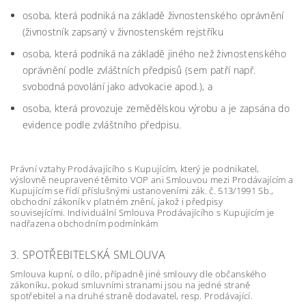
osoba, která podniká na základě živnostenského oprávnění
(živnostník zapsaný v živnostenském rejstříku
osoba, která podniká na základě jiného než živnostenského
oprávnění podle zvláštních předpisů (sem patří např.
svobodná povolání jako advokacie apod.), a
osoba, která provozuje zemědělskou výrobu a je zapsána do
evidence podle zvláštního předpisu.
Právní vztahy Prodávajícího s Kupujícím, který je podnikatel,
výslovně neupravené těmito VOP ani Smlouvou mezi Prodávajícím a
Kupujícím se řídí příslušnými ustanoveními zák. č. 513/1991 Sb.,
obchodní zákoník v platném znění, jakož i předpisy
souvisejícími.
Individuální Smlouva Prodávajícího s Kupujícím je
nadřazena obchodním podmínkám
3. SPOTŘEBITELSKÁ SMLOUVA
Smlouva kupní, o dílo, případně jiné smlouvy dle občanského
zákoníku, pokud smluvními stranami jsou na jedné straně
spotřebitel a na druhé straně dodavatel, resp. Prodávající.