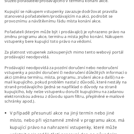
služeb pořadatele/prodávajícího v termínu konání akce.
Kupující se nákupem vstupenky zavazuje dodržovat pravidla
stanovená pořadatelem/prodávajícím na akci, podrobit se
provoznímu a návštěvnímu řádu místa konání akce.
Pořadateli (kterým může být i prodávající) je vyhrazeno právo na
změnu programu akce, termínu a místa jejího konání. Nákupem
vstupenky bere kupující toto právo na vědomí.
Za platnost vstupenek zakoupených mimo tento webový portál
prodávající neodpovídá.
Prodávající neodpovídá za pozdní doručení nebo nedoručení
vstupenky a pozdní doručení či nedoručení důležitých informací o
akci (změna termínu, místa, programu, zrušení akce a další) na e-
mail kupujícího, pokud problém nastal z důvodů, které nestály na
straně prodávajícího (jedná se například o důvody na straně
kupujícího, kdy nelze vstupenku doručit kupujícímu na zadanou
elektronickou adresu z důvodu spam filtru, přeplněné e-mailové
schránky apod.).
V případě přesunutí akce na jiný termín nebo jiné
místo, nebo při významné změně v programu akce, má
kupující právo na nahrazení vstupenky, které může