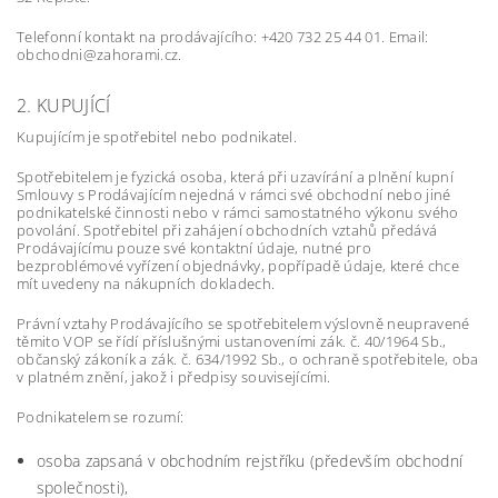
Telefonní kontakt na prodávajícího: +420 732 25 44 01. Email:
obchodni@zahorami.cz.
2. KUPUJÍCÍ
Kupujícím je spotřebitel nebo podnikatel.
Spotřebitelem je fyzická osoba, která při uzavírání a plnění kupní
Smlouvy s Prodávajícím nejedná v rámci své obchodní nebo jiné
podnikatelské činnosti nebo v rámci samostatného výkonu svého
povolání. Spotřebitel při zahájení obchodních vztahů předává
Prodávajícímu pouze své kontaktní údaje, nutné pro
bezproblémové vyřízení objednávky, popřípadě údaje, které chce
mít uvedeny na nákupních dokladech.
Právní vztahy Prodávajícího se spotřebitelem výslovně neupravené
těmito VOP se řídí příslušnými ustanoveními zák. č. 40/1964 Sb.,
občanský zákoník a zák. č. 634/1992 Sb., o ochraně spotřebitele, oba
v platném znění, jakož i předpisy souvisejícími.
Podnikatelem se rozumí:
osoba zapsaná v obchodním rejstříku (především obchodní
společnosti),