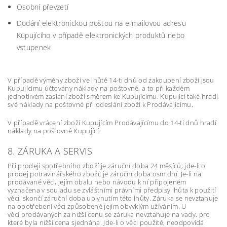
Osobní převzetí
Dodání elektronickou poštou na e-mailovou adresu
Kupujícího v případě elektronických produktů nebo
vstupenek
V případě výměny zboží ve lhůtě 14-ti dnů od zakoupení zboží jsou
Kupujícímu účtovány náklady na poštovné, a to při každém
jednotlivém zaslání zboží směrem ke Kupujícímu. Kupující také hradí
své náklady na poštovné při odeslání zboží k Prodávajícímu.
V případě vrácení zboží Kupujícím Prodávajícímu do 14-ti dnů hradí
náklady na poštovné Kupující.
8. ZÁRUKA A SERVIS
Při prodeji spotřebního zboží je záruční doba 24 měsíců; jde-li o
prodej potravinářského zboží, je záruční doba osm dní. Je-li na
prodávané věci, jejím obalu nebo návodu k ní připojeném
vyznačena v souladu se zvláštními právními předpisy lhůta k použití
věci, skončí záruční doba uplynutím této lhůty. Záruka se nevztahuje
na opotřebení věci způsobené jejím obvyklým užíváním. U
věcí prodávaných za nižší cenu se záruka nevztahuje na vady, pro
které byla nižší cena sjednána. Jde-li o věci použité, neodpovídá