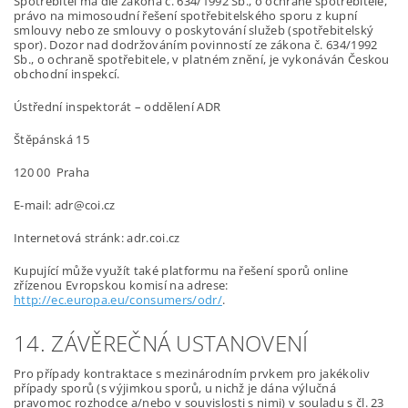
Spotřebitel má dle zákona č. 634/1992 Sb., o ochraně spotřebitele,
právo na mimosoudní řešení spotřebitelského sporu z kupní
smlouvy nebo ze smlouvy o poskytování služeb (spotřebitelský
spor). Dozor nad dodržováním povinností ze zákona č. 634/1992
Sb., o ochraně spotřebitele, v platném znění, je vykonáván Českou
obchodní inspekcí.
Ústřední inspektorát – oddělení ADR
Štěpánská 15
120 00 Praha
E-mail: adr@coi.cz
Internetová stránk: adr.coi.cz
Kupující může využít také platformu na řešení sporů online
zřízenou Evropskou komisí na adrese:
http://ec.europa.eu/consumers/odr/
.
14. ZÁVĚREČNÁ USTANOVENÍ
Pro případy kontraktace s mezinárodním prvkem pro jakékoliv
případy sporů (s výjimkou sporů, u nichž je dána výlučná
pravomoc rozhodce a/nebo v souvislosti s nimi) v souladu s čl. 23