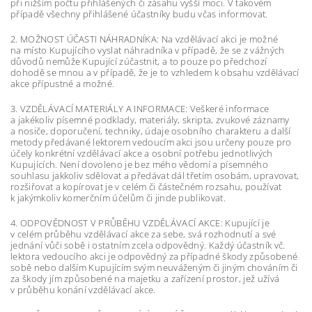
při nižším počtu přihlášených či zásahu vyšší moci. V takovém
případě všechny přihlášené účastníky budu včas informovat.
2. MOŽNOST ÚČASTI NÁHRADNÍKA: Na vzdělávací akci je možné
na místo Kupujícího vyslat náhradníka v případě, že se z vážných
důvodů nemůže Kupující zúčastnit, a to pouze po předchozí
dohodě se mnou a v případě, že je to vzhledem k obsahu vzdělávací
akce přípustné a možné.
3. VZDĚLÁVACÍ MATERIÁLY A INFORMACE: Veškeré informace
a jakékoliv písemné podklady, materiály, skripta, zvukové záznamy
a nosiče, doporučení, techniky, údaje osobního charakteru a další
metody předávané lektorem vedoucím akci jsou určeny pouze pro
účely konkrétní vzdělávací akce a osobní potřebu jednotlivých
Kupujících. Není dovoleno je bez mého vědomí a písemného
souhlasu jakkoliv sdělovat a předávat dál třetím osobám, upravovat,
rozšiřovat a kopírovat je v celém či částečném rozsahu, používat
k jakýmkoliv komerčním účelům či jinde publikovat.
4. ODPOVĚDNOST V PRŮBĚHU VZDĚLÁVACÍ AKCE: Kupující je
v celém průběhu vzdělávací akce za sebe, svá rozhodnutí a své
jednání vůči sobě i ostatním zcela odpovědný. Každý účastník vč.
lektora vedoucího akci je odpovědný za případné škody způsobené
sobě nebo dalším Kupujícím svým neuváženým či jiným chováním či
za škody jím způsobené na majetku a zařízení prostor, jež užívá
v průběhu konání vzdělávací akce.