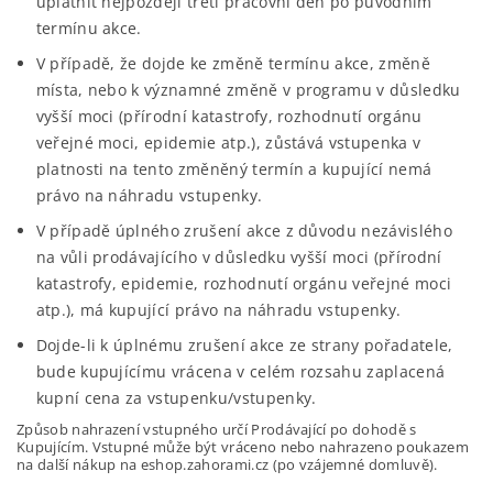
uplatnit nejpozději třetí pracovní den po původním
termínu akce.
V případě, že dojde ke změně termínu akce, změně
místa, nebo k významné změně v programu v důsledku
vyšší moci (přírodní katastrofy, rozhodnutí orgánu
veřejné moci, epidemie atp.), zůstává vstupenka v
platnosti na tento změněný termín a kupující nemá
právo na náhradu vstupenky.
V případě úplného zrušení akce z důvodu nezávislého
na vůli prodávajícího v důsledku vyšší moci (přírodní
katastrofy, epidemie, rozhodnutí orgánu veřejné moci
atp.), má kupující právo na náhradu vstupenky.
Dojde-li k úplnému zrušení akce ze strany pořadatele,
bude kupujícímu vrácena v celém rozsahu zaplacená
kupní cena za vstupenku/vstupenky.
Způsob nahrazení vstupného určí Prodávající po dohodě s
Kupujícím. Vstupné může být vráceno nebo nahrazeno poukazem
na další nákup na eshop.zahorami.cz (po vzájemné domluvě).