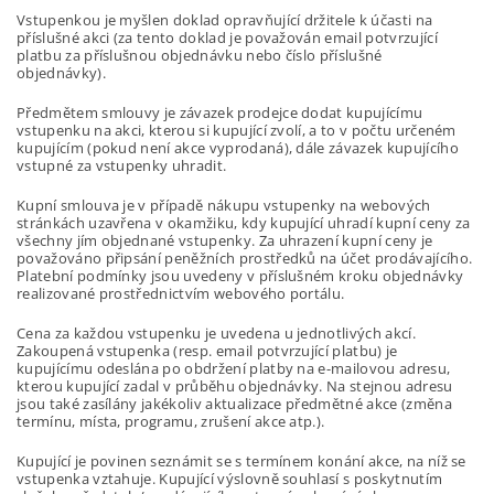
Vstupenkou je myšlen doklad opravňující držitele k účasti na
příslušné akci (za tento doklad je považován email potvrzující
platbu za příslušnou objednávku nebo číslo příslušné
objednávky).
Předmětem smlouvy je závazek prodejce dodat kupujícímu
vstupenku na akci, kterou si kupující zvolí, a to v počtu určeném
kupujícím (pokud není akce vyprodaná), dále závazek kupujícího
vstupné za vstupenky uhradit.
Kupní smlouva je v případě nákupu vstupenky na webových
stránkách uzavřena v okamžiku, kdy kupující uhradí kupní ceny za
všechny jím objednané vstupenky. Za uhrazení kupní ceny je
považováno připsání peněžních prostředků na účet prodávajícího.
Platební podmínky jsou uvedeny v příslušném kroku objednávky
realizované prostřednictvím webového portálu.
Cena za každou vstupenku je uvedena u jednotlivých akcí.
Zakoupená vstupenka (resp. email potvrzující platbu) je
kupujícímu odeslána po obdržení platby na e-mailovou adresu,
kterou kupující zadal v průběhu objednávky.
Na stejnou adresu
jsou také zasílány jakékoliv aktualizace předmětné akce (změna
termínu, místa, programu, zrušení akce atp.).
Kupující je povinen seznámit se s termínem konání akce, na níž se
vstupenka vztahuje. Kupující výslovně souhlasí s poskytnutím