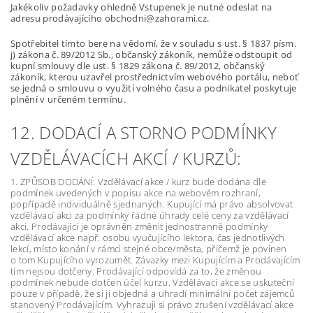
Jakékoliv požadavky ohledně Vstupenek je nutné odeslat na
adresu prodávajícího obchodni@zahorami.cz.
Spotřebitel tímto bere na vědomí, že v souladu s ust. § 1837 písm.
j) zákona č. 89/2012 Sb., občanský zákoník, nemůže odstoupit od
kupní smlouvy dle ust. § 1829 zákona č. 89/2012, občanský
zákoník, kterou uzavřel prostřednictvím webového portálu, neboť
se jedná o smlouvu o využití volného času a podnikatel poskytuje
plnění v určeném termínu.
12. DODACÍ A STORNO PODMÍNKY
VZDĚLÁVACÍCH AKCÍ / KURZŮ:
1. ZPŮSOB DODÁNÍ: Vzdělávací akce / kurz bude dodána dle
podmínek uvedených v popisu akce na webovém rozhraní,
popřípadě individuálně sjednaných. Kupující má právo absolvovat
vzdělávací akci za podmínky řádné úhrady celé ceny za vzdělávací
akci. Prodávající je oprávněn změnit jednostranně podmínky
vzdělávací akce např. osobu vyučujícího lektora, čas jednotlivých
lekcí, místo konání v rámci stejné obce/města, přičemž je povinen
o tom Kupujícího vyrozumět. Závazky mezi Kupujícím a Prodávajícím
tím nejsou dotčeny. Prodávající odpovídá za to, že změnou
podmínek nebude dotčen účel kurzu. Vzdělávací akce se uskuteční
pouze v případě, že si ji objedná a uhradí minimální počet zájemců
stanovený Prodávajícím. Vyhrazuji si právo zrušení vzdělávací akce