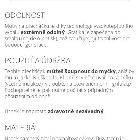
ODOLNOST
Motiv na plecháčku je díky technologii vysokoteplotního
výpalu
extrémně odolný
. Grafika je zapečena do
smaltu (nejde o potisk), což zaručuje její trvanlivost pro
budoucí generace.
POUŽITÍ A ÚDRŽBA
Tenhle plecháček
můžeš šoupnout do myčky
, aniž by
mu to jakkoliv uškodilo. Klidně si v něm uvař na sporáku
(včetně indukce), v troubě, na otevřeném ohni, grilu atp.
Pochopitelně je pak nutné počítat s případným
očouzením od ohně.
Hrnek je naprosto
zdravotně nezávadný
.
MATERIÁL
Hrnek samotný tvoří posmaltovaný kov. Díky tomu je