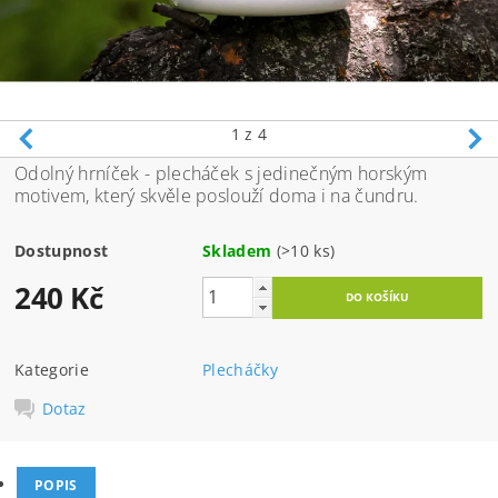
1
z 4
Odolný hrníček - plecháček s jedinečným horským
motivem, který skvěle poslouží doma i na čundru.
Dostupnost
Skladem
(>10 ks)
240 Kč
Kategorie
Plecháčky
Dotaz
POPIS