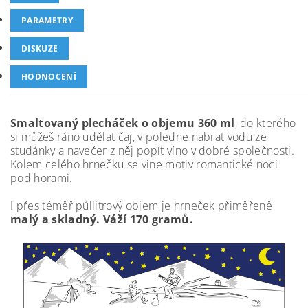
PARAMETRY
DISKUZE
HODNOCENÍ
Smaltovaný plecháček o objemu 360 ml
, do kterého
si můžeš ráno udělat čaj, v poledne nabrat vodu ze
studánky a navečer z něj popít víno v dobré společnosti.
Kolem celého hrnečku se vine motiv romantické noci
pod horami.
I přes téměř půllitrový objem je hrneček přiměřeně
malý a skladný. Váží 170 gramů.