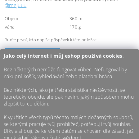
@mejuuu
.
Objem
360 ml
Váha
170 g
Buďte první, kdo napíše příspěvek k této položce.
PŘIDAT KOMENTÁŘ
Jako celý internet i můj eshop používá
cookies
.
Budu moc rád, když mi napíšeš i slovní hodnocení. Ale
pokud na takové srandy nemáš čas, stačí zadat počet
Bez některých nemůže fungovat vůbec. Nefungoval by
hvězdiček a odeslat jen tak. Pořád mi tvá zpětná vazba
nákupní košík, vyhledávání nebo platební brána.
náramně pomůže. Díky!
Bez některých, jako je třeba statistika návštěvnosti, se
teoreticky obejde, ale pak nevím, jakým způsobem mohu
PŘIDAT HODNOCENÍ
zlepšit to, co dělám.
K využitích všech typů těchto malých dočasných souborů,
se kterými pracuje tvůj prohlížeč, potřebuji tvůj souhlas.
Díky a slibuji, že ke všem datům se chovám dle zásad, jež
mi ukládají zákony i čisté svědomí.