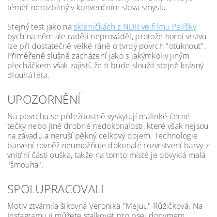
téměř nerozbitný v konvenčním slova smyslu.
Stejný test jako na
skleničkách z NDR ve filmu Pelíšky
bych na něm ale raději neprováděl, protože horní vrstvu
lze při dostatečně velké ráně o tvrdý povrch "oťuknout".
Přiměřeně slušné zacházení jako s jakýmkoliv jiným
plecháčkem však zajistí, že ti bude sloužit stejně krásný
dlouhá léta.
UPOZORNĚNÍ
Na povrchu se příležitostně vyskytují malinké černé
tečky nebo jiné drobné nedokonalosti, které však nejsou
na závadu a neruší pěkný celkový dojem. Technologie
barvení rovněž neumožňuje dokonalé rozvrstvení barvy z
vnitřní části ouška, takže na tomto místě je obvyklá malá
"šmouha".
SPOLUPRACOVALI
Motiv ztvárnila šikovná Veronika "Mejuu" Růžičková. Na
Instagramu ji můžete stalkovat pro pseudonymem