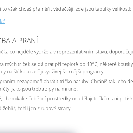
 to však chceš přeměřit vědečtěji, zde jsou tabulky velikostí:
ké
BA A PRANÍ
rička co nejdéle vydržela v reprezentativním stavu, doporučuji
na mých triček se dá prát při teplotě do 40°C, některé kousky
ly na štítku a raději využívej šetrnější programy.
praním nezapomeň obrátit tričko naruby. Chráníš tak jeho d
ěty, jako jsou třeba zipy na mikině.
ž, chemikálie či bělicí prostředky neudělají tričkům ani potis
 žehlíš, žehli jen z rubové strany.