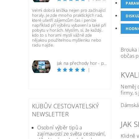
PARAM
Velmi dobrá knížka nejen pro začínající
horaly. Je zde mnoho praktických rad,
DISKU
které ušetří zájemcům čas i peníze
například při výběru vybavení a také při
HODN
pobytu v horách. Myslím, si, že každý,
kdo to s horami myslí vážně zde
nějakou použitelnou myšlenku nebo
radu najde.
Brouka P
občas př
Jak na přechody hor - praktická příručka
|
KVAL
Neměj o
firmy, 
Dámská 
KUBŮV CESTOVATELSKÝ
NEWSLETTER
JAK 
Osobní výběr tipů a
zajímavostí ze světa cestování,
Klidně 