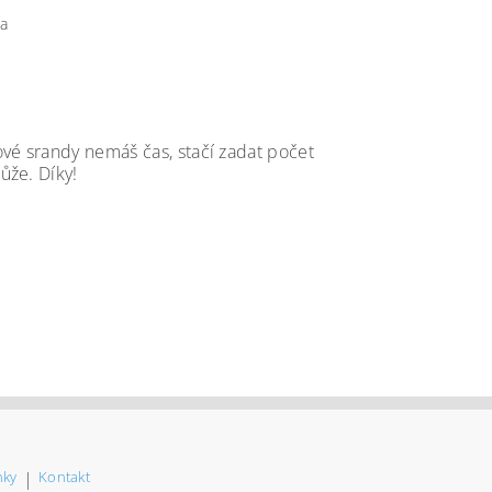
a
vé srandy nemáš čas, stačí zadat počet
ůže. Díky!
nky
|
Kontakt