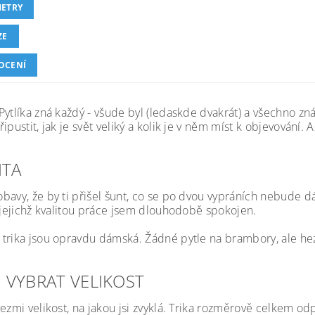
ETRY
ZE
OCENÍ
ytlíka zná každý - všude byl (ledaskde dvakrát) a všechno zná.
ipustit, jak je svět veliký a kolik je v něm míst k objevování. A
ITA
bavy, že by ti přišel šunt, co se po dvou vypráních nebude dát
s jejichž kvalitou práce jsem dlouhodobě spokojen.
trika jsou opravdu dámská. Žádné pytle na brambory, ale hez
SI VYBRAT VELIKOST
vezmi velikost, na jakou jsi zvyklá. Trika rozměrově celkem o