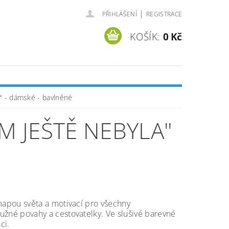
|
PŘIHLÁŠENÍ
REGISTRACE
KOŠÍK:
0 Kč
 - dámské - bavlněné
M JEŠTĚ NEBYLA"
mapou světa a motivací pro všechny
žné povahy a cestovatelky. Ve slušivé barevné
ci.