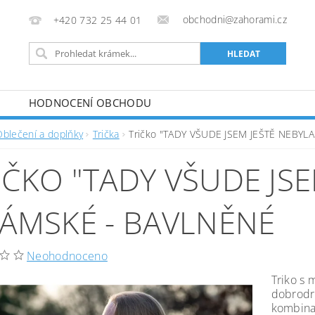
obchodni@zahorami.cz
+420 732 25 44 01
HODNOCENÍ OBCHODU
Oblečení a doplňky
Trička
Tričko "TADY VŠUDE JSEM JEŠTĚ NEBYLA"
IČKO "TADY VŠUDE JSE
DÁMSKÉ - BAVLNĚNÉ
Neohodnoceno
Triko s 
dobrodru
kombina