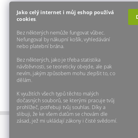
Materiál
Jako celý internet i můj eshop používá
cookies
.
Buďte prv
Bez některých nemůže fungovat vůbec.
PŘI
Nefungoval by nákupní košík, vyhledávání
Budu mo
nebo platební brána.
hvězdič
Bez některých, jako je třeba statistika
PŘI
návštěvnosti, se teoreticky obejde, ale pak
nevím, jakým způsobem mohu zlepšit to, co
dělám.
K využitích všech typů těchto malých
dočasných souborů, se kterými pracuje tvůj
prohlížeč, potřebuji tvůj souhlas. Díky a
slibuji, že ke všem datům se chovám dle
zásad, jež mi ukládají zákony i čisté svědomí.
Zpátky na we