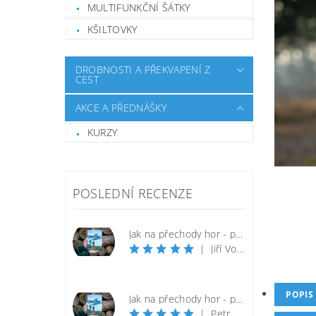
MULTIFUNKČNÍ ŠÁTKY
KŠILTOVKY
DROBNOSTI A PŘEKVAPENÍ Z
CEST
AKCE A PŘEDNÁŠKY
KURZY
POSLEDNÍ RECENZE
Jak na přechody hor - praktická příručka
|
Jiří Volek
POPIS
Jak na přechody hor - praktická příručka
|
Petr Kejř