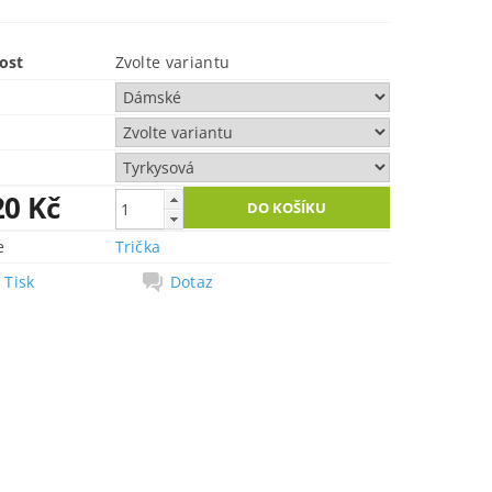
ost
Zvolte variantu
20 Kč
e
Trička
Tisk
Dotaz