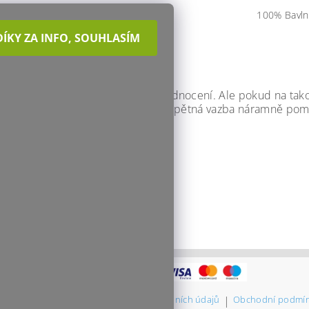
100% Bavln
ní, kdo napíše příspěvek k této položce.
DAT KOMENTÁŘ
c rád, když mi napíšeš i slovní hodnocení. Ale pokud na tako
ek a odeslat jen tak. Pořád mi tvá zpětná vazba náramně pom
DAT HODNOCENÍ
b Za horami.cz
|
Cookies a ochrana osobních údajů
|
Obchodní podmí