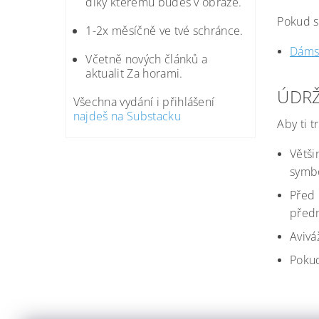
díky kterému budeš v obraze.
Pokud si
1-2x měsíčně ve tvé schránce.
Dáms
Včetně nových článků a
aktualit Za horami.
ÚDRŽ
Všechna vydání i přihlášení
najdeš na Substacku
Aby ti t
Větši
symbo
Před 
předm
Avivá
Pokud