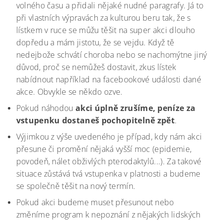
volného času a přidali nějaké nudné paragrafy. Já to
při vlastních výpravách za kulturou beru tak, že s
lístkem v ruce se můžu těšit na super akci dlouho
dopředu a mám jistotu, že se vejdu. Když tě
nedejbože schvátí choroba nebo se nachomýtne jiný
důvod, proč se nemůžeš dostavit, zkus lístek
nabídnout například na facebookové události dané
akce. Obvykle se někdo ozve.
Pokud náhodou
akci úplně zrušíme, peníze za
vstupenku dostaneš pochopitelně zpět
.
Výjimkou z výše uvedeného je případ, kdy nám akci
přesune či promění nějaká vyšší moc (epidemie,
povodeň, nálet obživlých pterodaktylů...). Za takové
situace zůstává tvá vstupenka v platnosti a budeme
se společně těšit na nový termín.
Pokud akci budeme muset přesunout nebo
změníme program k nepoznání z nějakých lidských