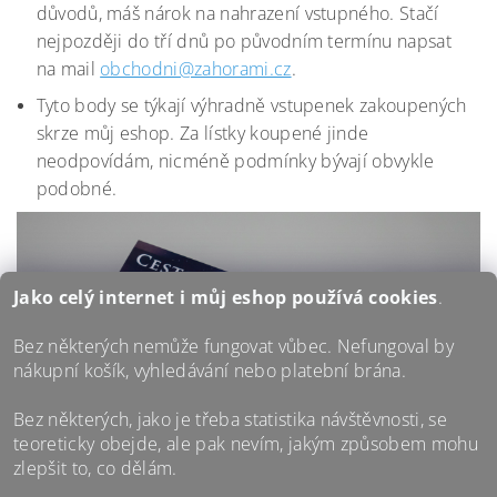
důvodů, máš nárok na nahrazení vstupného. Stačí
nejpozději do tří dnů po původním termínu napsat
na mail
obchodni@zahorami.cz
.
Tyto body se týkají výhradně vstupenek zakoupených
skrze můj eshop. Za lístky koupené jinde
neodpovídám, nicméně podmínky bývají obvykle
podobné.
Jako celý internet i můj eshop používá
cookies
.
Bez některých nemůže fungovat vůbec. Nefungoval by
nákupní košík, vyhledávání nebo platební brána.
Bez některých, jako je třeba statistika návštěvnosti, se
teoreticky obejde, ale pak nevím, jakým způsobem mohu
zlepšit to, co dělám.