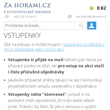
0 Kč
obchodni@zahorami.cz
+420 732 25 44 01
VSTUPENKY
Zde na eshopu si můžeš koupit i
vstupenky na některé z
mých přednášek nebo jiných akcí
.
Vstupenka ti přijde na mail
během pár minut po
připsání platby na účet, ale
pro vstup na akci stačí
i číslo příslušné objednávky
.
Jakékoliv případné změny týkající se akcí komunikuji
prostřednictvím emailu uvedeného v objednávce.
Vstupenky nelze "stornovat"
, pokud si na
poslední chvíli vzpomeneš, že máš rande někde
jinde. Právníci by řekli, že jde o smlouvu o využití